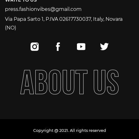
WRITE TO US
press.fashionvibes@gmail.com
press.fashionvibes@gmail.com
Via Papa Sarto 1, P.IVA 02617730037, Italy, Novara
(NO)
A
B
O
U
T
U
S
Copyright @ 2021. All rights reserved