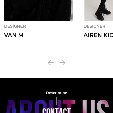
DESIGNER
DESIGNER
VAN M
AIREN KI
Description
C
O
N
T
A
C
T