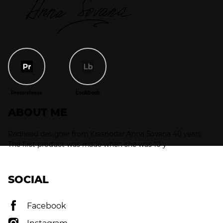
Pressrelease
Lookbook
Pressrelease
Lookbook
ABOUT ME
Redhead designer from Krasnodar Anna Sovana 40 years
The first product was made when she was 10 y
SOCIAL
Facebook