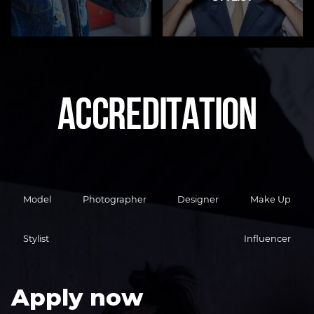
A
C
C
R
E
D
I
T
A
T
I
O
N
Model
Photographer
Designer
Make Up
Stylist
Influencer
Apply now