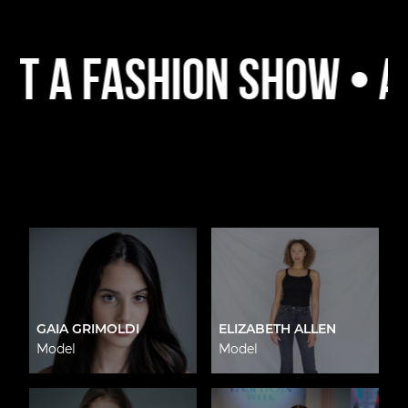
shion Show • A Platfo
GAIA GRIMOLDI
ELIZABETH ALLEN
Model
Model