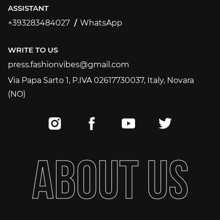
ASSISTANT
+393283484027
WhatsApp
+393283484027
WRITE TO US
press.fashionvibes@gmail.com
press.fashionvibes@gmail.com
Via Papa Sarto 1, P.IVA 02617730037, Italy, Novara
(NO)
A
B
O
U
T
U
S