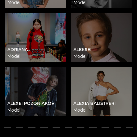
Model
Model
ADRIANA
ALEKSEI
Model
Model
ALEXEI POZDNIAKOV
ALEXIA BALISTRERI
Model
Model