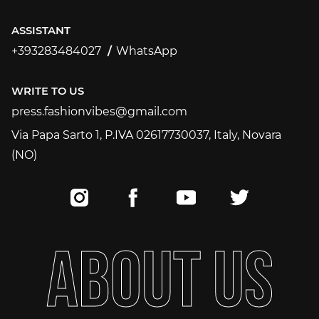
ASSISTANT
+393283484027
WhatsApp
+393283484027
WRITE TO US
press.fashionvibes@gmail.com
press.fashionvibes@gmail.com
Via Papa Sarto 1, P.IVA 02617730037, Italy, Novara
(NO)
A
B
O
U
T
U
S