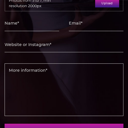
Photos from 5 to 7, min
Upload
resolution 2000px