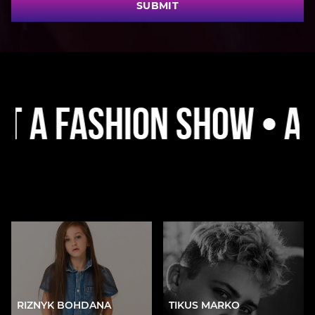
SUBMIT
ashion Show • A Plat
RIZNYK BOHDANA
TIKUS MARKO