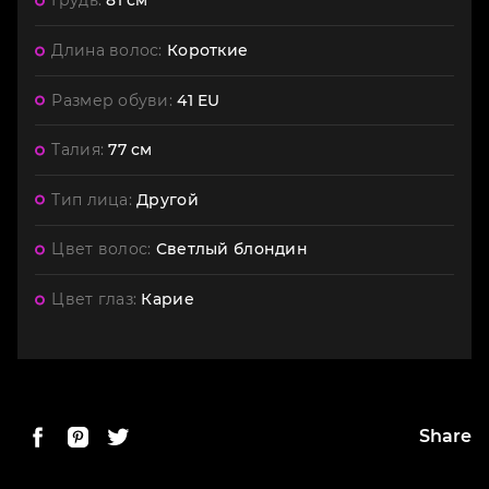
Грудь:
81 см
Длина волос:
Короткие
Размер обуви:
41 EU
Талия:
77 см
Тип лица:
Другой
Цвет волос:
Светлый блондин
Цвет глаз:
Карие
Share