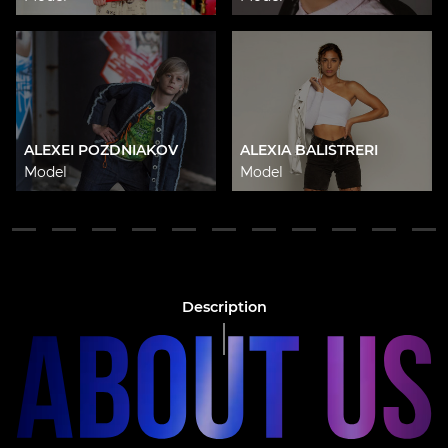
ALEXEI POZDNIAKOV
ALEXIA BALISTRERI
Model
Model
Description