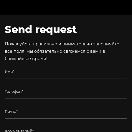
Send request
Пожалуйста правильно и внимательно заполняйте
все поля, мы обязательно свяжемся с вами в
ближайшее время!