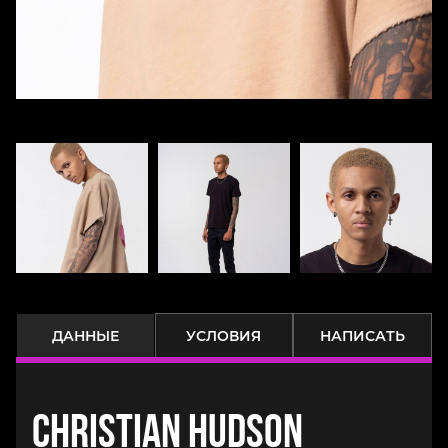
ДАННЫЕ
УСЛОВИЯ
НАПИСАТЬ
Christian Hudson