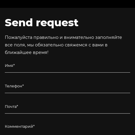
Send request
Пожалуйста правильно и внимательно заполняйте
все поля, мы обязательно свяжемся с вами в
ближайшее время!