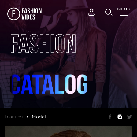
MENU
CLOSE
FASHION
Главная
Model