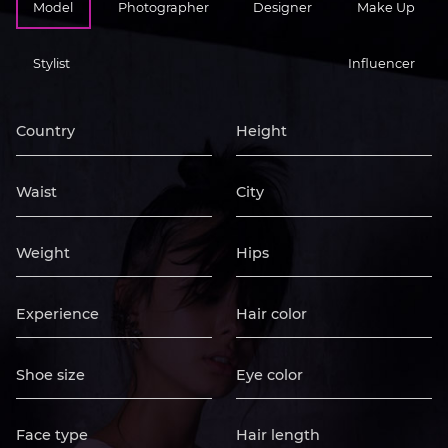
Model
Photographer
Designer
Make Up
Stylist
Influencer