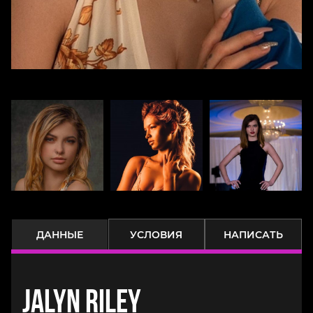
ДАННЫЕ
УСЛОВИЯ
НАПИСАТЬ
Jalyn Riley