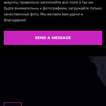
акаунты, правильно заполняйте все поля а так же
будте внимательны к фотографиям, загружайте только
качественные фото. Мы желаем вам удачи и
благодарим!
SEND A MESSAGE