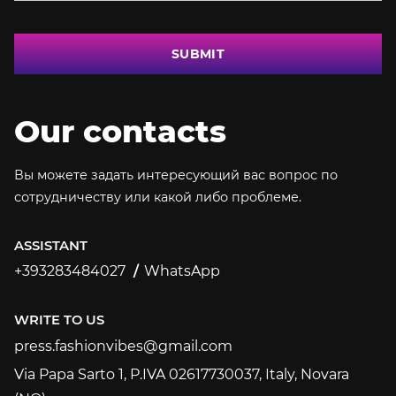
SUBMIT
Our contacts
Вы можете задать интересующий вас вопрос по
сотрудничеству или какой либо проблеме.
ASSISTANT
+393283484027
WhatsApp
+393283484027
WRITE TO US
press.fashionvibes@gmail.com
press.fashionvibes@gmail.com
Via Papa Sarto 1, P.IVA 02617730037, Italy, Novara