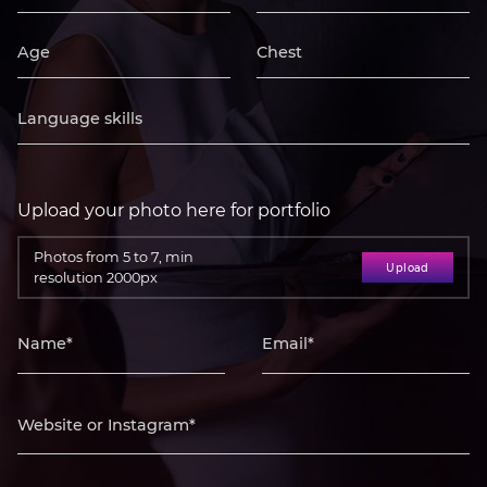
Upload your photo here for portfolio
Photos from 5 to 7, min
Upload
resolution 2000px