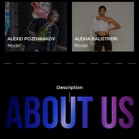
ALEXEI POZDNIAKOV
ALEXIA BALISTRERI
Model
Model
Description