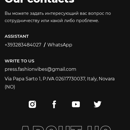
Вы можете задать интересующий вас вопрос по
сотрудничеству или какой либо проблеме.
ASSISTANT
+393283484027
WhatsApp
+393283484027
WRITE TO US
press.fashionvibes@gmail.com
press.fashionvibes@gmail.com
Via Papa Sarto 1, P.IVA 02617730037, Italy, Novara
(NO)