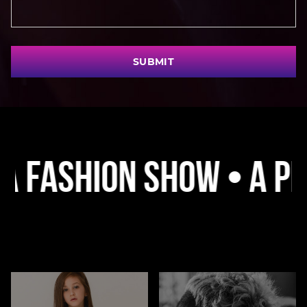
SUBMIT
shion Show • A Platfo