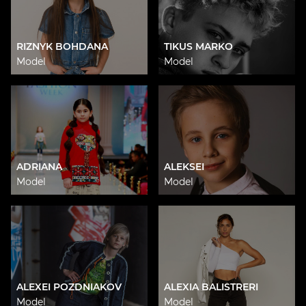
RIZNYK BOHDANA
TIKUS MARKO
Model
Model
ADRIANA
ALEKSEI
Model
Model
ALEXEI POZDNIAKOV
ALEXIA BALISTRERI
Model
Model