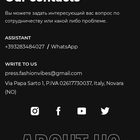
Вы можете задать интересующий вас вопрос по
сотрудничеству или какой либо проблеме.
ASSISTANT
+393283484027
WhatsApp
+393283484027
WRITE TO US
press.fashionvibes@gmail.com
press.fashionvibes@gmail.com
Via Papa Sarto 1, P.IVA 02617730037, Italy, Novara
(NO)