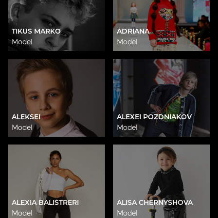
TIKUS MARKO
ADRIANA
Model
Model
ALEKSEI
ALEXEI POZDNIAKOV
Model
Model
ALEXIA BALISTRERI
ALISA CHERNYSHOVA
Model
Model